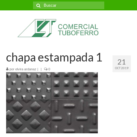
Buscar
por:
chapa estampada 1
21
OCT 2019
por
elvira ardanaz
|
|
0