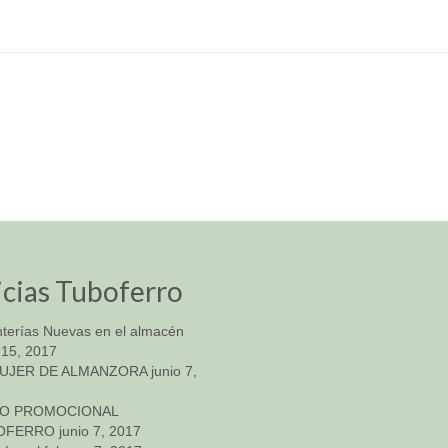
cias Tuboferro
nterías Nuevas en el almacén
 15, 2017
MUJER DE ALMANZORA
junio 7,
EO PROMOCIONAL
OFERRO
junio 7, 2017