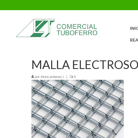
INI
REA
MALLA ELECTROSO
por
elvira ardanaz
|
|
0