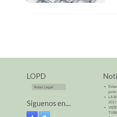
LOPD
Noti
Esta
Aviso Legal
junio
LA 
Siguenos en....
2017
VID
TUB