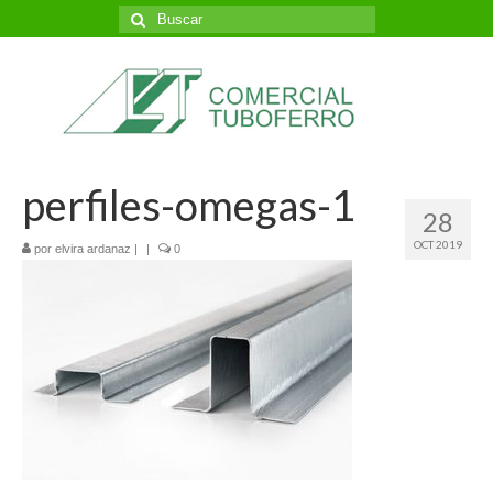
Buscar
por:
perfiles-omegas-1
28
OCT 2019
por
elvira ardanaz
|
|
0