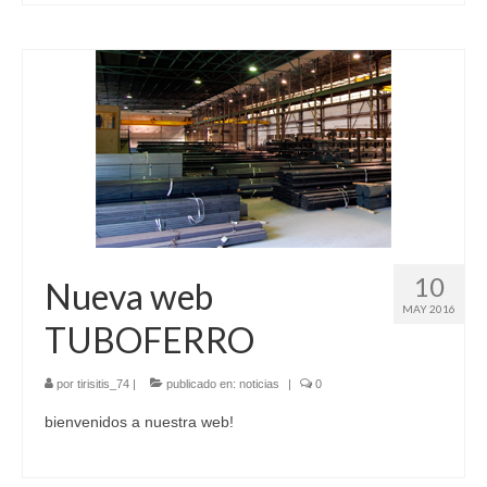
10
Nueva web
MAY 2016
TUBOFERRO
por
tirisitis_74
|
publicado en:
noticias
|
0
bienvenidos a nuestra web!