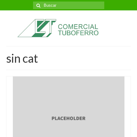
Buscar
por:
sin cat